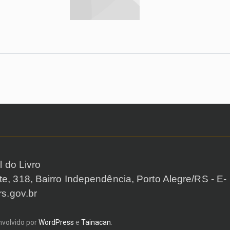
l do Livro
, 318, Bairro Independência, Porto Alegre/RS - E-
rs.gov.br
volvido por
WordPress
e
Tainacan
.