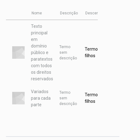
Nome
Descrição
Descendentes
Itens
Texto
principal
em
domínio
Termo
Termo
Termo sem
público e
sem
sem
filhos
descrição
paratextos
itens
com todos
os direitos
reservados
Variados
Termo
Termo sem
para cada
Item
sem
filhos
descrição
parte