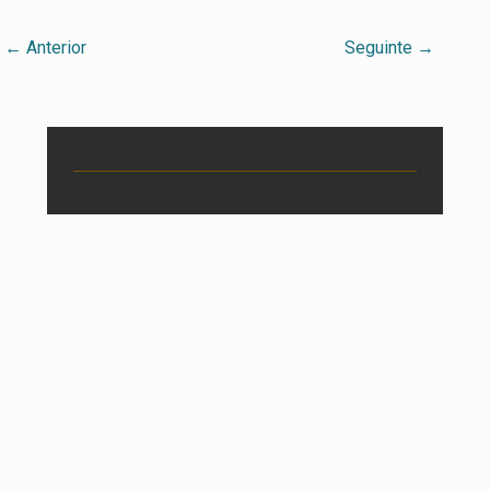
←
Anterior
Seguinte
→
Instituto Estadual do Livro
Rua André Puente, 318,
Bairro Independência, Porto
Alegre/RS - E-mail:
iel@sedac.rs.gov.br
Orgulhosamente desenvolvido por
WordPress
e
Tainacan
.