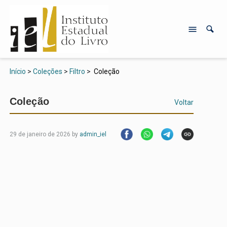
Início
>
Coleções
>
Filtro
>
Coleção
Coleção
Voltar
29 de janeiro de 2026
by
admin_iel