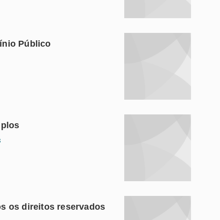
nio Público
iplos
s
s os direitos reservados