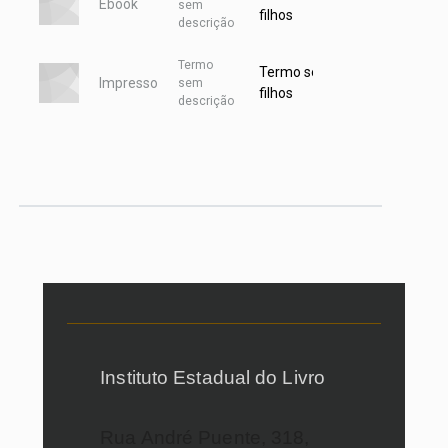
Ebook
Itens
sem
filhos
descrição
Termo
Termo
Termo sem
Impresso
sem
sem
filhos
descrição
itens
Instituto Estadual do Livro
Rua André Puente, 318,