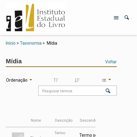
Início
>
Taxonomia
>
Mídia
Mídia
Voltar
Ordenação
Nome
Descrição
Descendentes
Itens
Termo
Termo sem