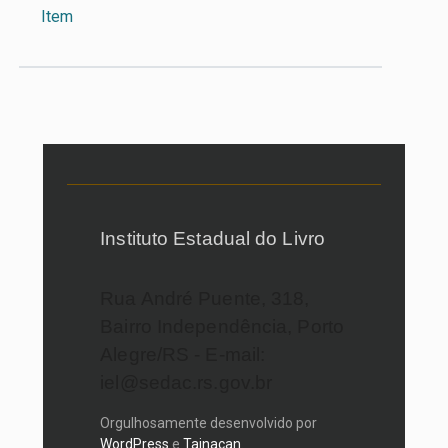
Item
Instituto Estadual do Livro
Rua André Puente, 318,
Bairro Independência, Porto
Alegre/RS - E-mail:
iel@sedac.rs.gov.br
Orgulhosamente desenvolvido por
WordPress
e
Tainacan
.